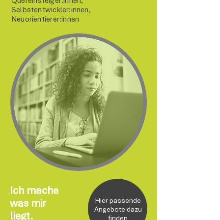
Quereinsteiger:innen,
Selbstentwickler:innen,
Neuorientierer:innen
Ich mache
Hier passende
was mir
Angebote dazu
liegt.
finden