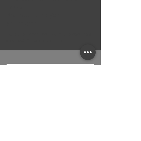
lassen...
Bestellunterlagen
anfordern...
Tel.:
05722 9091109
| Fax:
05722 909 1108
|
service@affinitaetenprofil.de