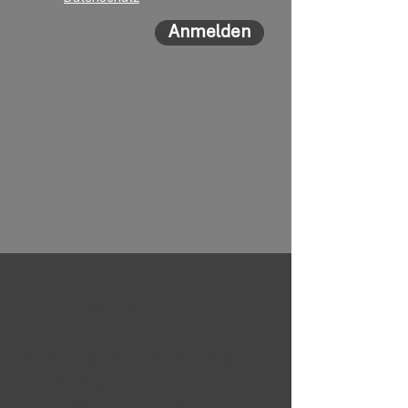
Anmelden
einfach Kontakt
aufnehmen...
Beratung formlos anfragen...
als Berater:in auf die
Interessentenliste setzen