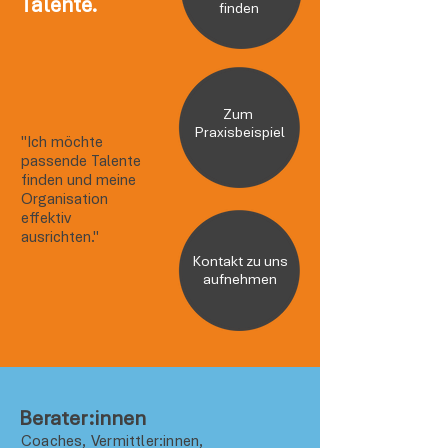
Talente.
finden
Zum
Praxisbeispiel
"Ich möchte
passende Talente
finden und meine
Organisation
effektiv
ausrichten."
Kontakt zu uns
aufnehmen
Berater:innen
Coaches, Vermittler:innen,