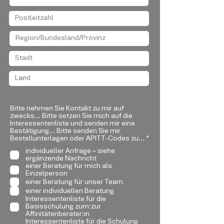
Bitte nehmen Sie Kontakt zu mir auf
zwecks... Bitte setzen Sie mich auf die
Interessentenliste und senden mir eine
Bestätigung... Bitte senden Sie mir
P
Bestellunterlagen oder APITT-Codes zu...
*
f
individueller Anfrage – siehe
l
ergänzende Nachricht
i
einer Beratung für mich als
c
Einzelperson
h
einer Beratung für unser Team
t
f
einer individuellen Beratung
e
Interessentenliste für die
l
Basisschulung zum:zur
d
Affinitätenberater:in
Interessentenliste für die Schulung