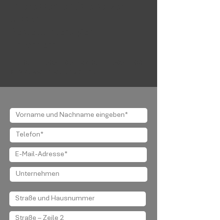
Interessentenliste setzen
lassen...
Bestellunterlagen
anfordern...
Tel.:
05722 9091109
| Fax:
05722 909 1108
|
service@affinitaetenprofil.de