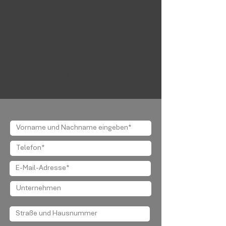
als Berater:in auf die
Interessentenliste setzen
lassen...
Bestellunterlagen
anfordern...
Tel.:
05722 9091109
| Fax:
05722 909 1108
|
service@affinitaetenprofil.de